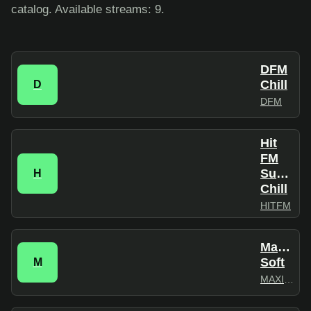
catalog. Available streams: 9.
DFM
Chill
D
DFM
Hit
FM
Summer
H
Chill
HITFM
Maximu
Soft
M
MAXIMUM