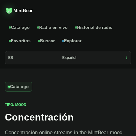
MintBear
Catalogo
Radio en vivo
Historial de radio
Favoritos
Buscar
Explorar
ES
Español
Catalogo
TIPO: MOOD
Concentración
Concentración online streams in the MintBear mood