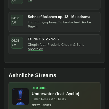
AM
Schneeflöckchen op. 12 - Melodrama
04:35
London Symphony Orchestra feat. André
AM
Previn
Etude Op. 25 No. 2
04:32
Chopin feat. Frederic Chopin & Boris
AM
Apostolov
Aehnliche Streams
DFM CHILL
Underwater (feat. Ayelle)
Fallen Roses & Subsets
JETZT LAEUFT