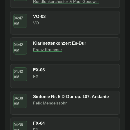
Rundfunkorchester & Paul Goodwin
VO-03
04:47
VO
AM
Klarinettenkonzert Es-Dur
04:42
Franz Krommer
AM
FX-05
04:42
FX
AM
Sinfonie Nr. 5 D-Dur op. 107: Andante
04:38
Felix Mendelssohn
AM
FX-04
04:38
FX