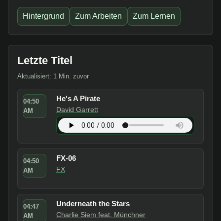
Hintergrund
Zum Arbeiten
Zum Lernen
Letzte Titel
Aktualisiert: 1 Min. zuvor
He's A Pirate
04:50
David Garrett
AM
FX-06
04:50
FX
AM
Underneath the Stars
04:47
Charlie Siem feat. Münchner
AM