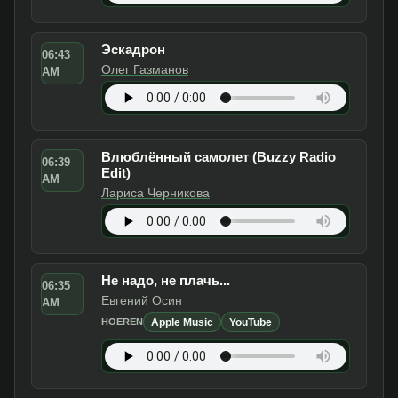
Эскадрон
06:43
Олег Газманов
AM
Влюблённый самолет (Buzzy Radio
06:39
Edit)
AM
Лариса Черникова
Не надо, не плачь...
06:35
Евгений Осин
AM
Apple Music
YouTube
HOEREN