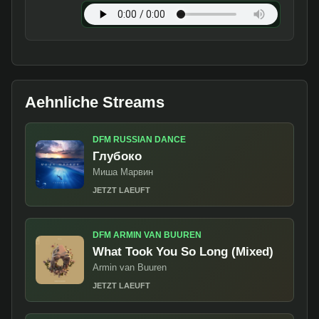
Aehnliche Streams
DFM RUSSIAN DANCE
Глубоко
Миша Марвин
JETZT LAEUFT
DFM ARMIN VAN BUUREN
What Took You So Long (Mixed)
Armin van Buuren
JETZT LAEUFT