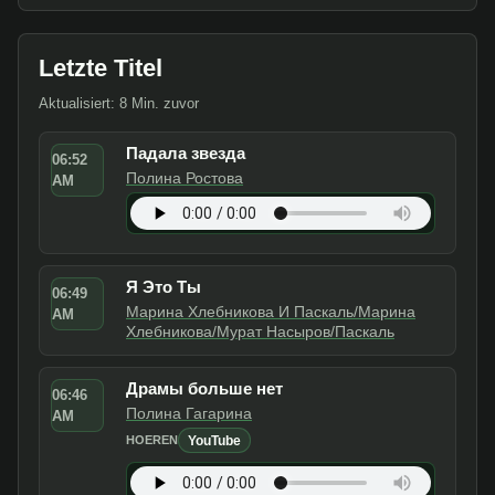
Letzte Titel
Aktualisiert: 8 Min. zuvor
Падала звезда
06:52
Полина Ростова
AM
Я Это Ты
06:49
Марина Хлебникова И Паскаль/Марина
AM
Хлебникова/Мурат Насыров/Паскаль
Драмы больше нет
06:46
Полина Гагарина
AM
YouTube
HOEREN