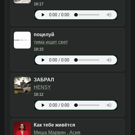
18:17
поцелуй
тима ищет свет
18:15
ЗАБРАЛ
HENSY
18:12
Как тебе живётся
Миша Марвин , Асия