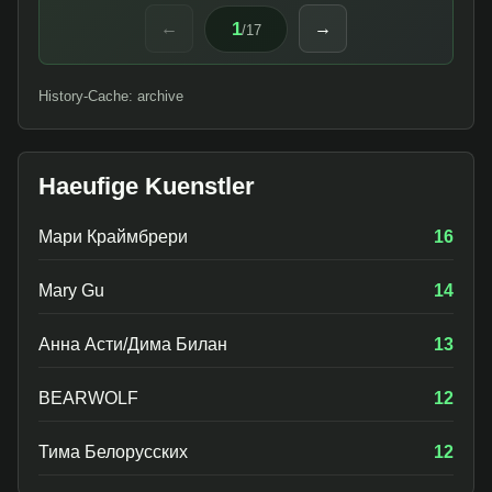
1
←
→
/
17
History-Cache: archive
Haeufige Kuenstler
Мари Краймбрери
16
Mary Gu
14
Анна Асти/Дима Билан
13
BEARWOLF
12
Тима Белорусских
12