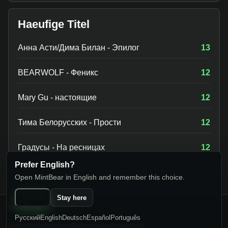
Haeufige Titel
Анна Асти/Дима Билан - Эпилог
13
BEARWOLF - Феникс
12
Mary Gu - настоящие
12
Тима Белорусских - Прости
12
Градусы - На ресницах
12
Prefer English?
Open MintBear in English and remember this choice.
Switch
Stay here
MintBear
Русский
English
Deutsch
Español
Português
Sicherheitsrichtlinie
Nutzungsbedingungen