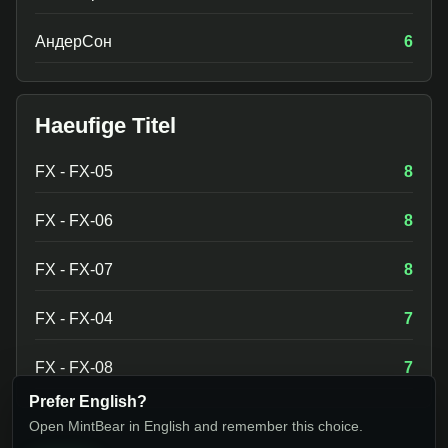
АндерСон
6
Haeufige Titel
FX - FX-05
8
FX - FX-06
8
FX - FX-07
8
FX - FX-04
7
FX - FX-08
7
Prefer English?
Open MintBear in English and remember this choice.