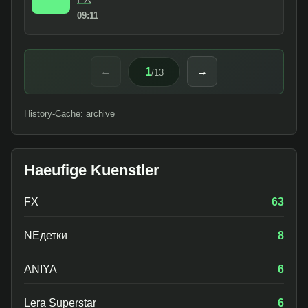
09:11
1
←
→
/
13
History-Cache: archive
Haeufige Kuenstler
FX
63
NEдетки
8
ANIYA
6
Lera Superstar
6