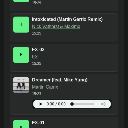
15:29
Intoxicated (Martin Garrix Remix)
I
Nick Vathorst & Maximo
15:25
FX-02
F
FX
15:25
Dreamer (feat. Mike Yung)
Martin Garrix
15:23
FX-01
F