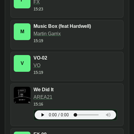
FX
15:23
Music Box (feat Hardwell)
M
Martin Garrix
15:19
VO-02
V
VO
15:19
We Did It
AREA21
15:16