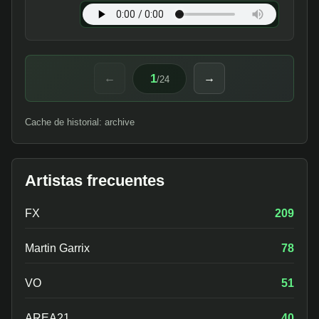
1
←
→
/
24
Cache de historial: archive
Artistas frecuentes
FX
209
Martin Garrix
78
VO
51
AREA21
40