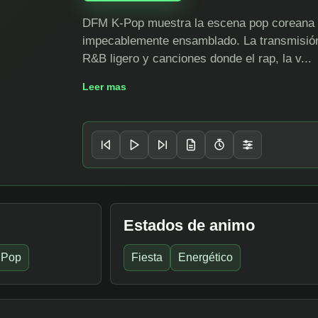
DFM K-Pop muestra la escena pop coreana c
impecablemente ensamblado. La transmisión
R&B ligero y canciones donde el rap, la v...
Leer mas
Controles del reproductor
SIGUIENTE TEMA
Love In The Air
· empieza a las 06:58 AM
GFRIEND
Estados de animo