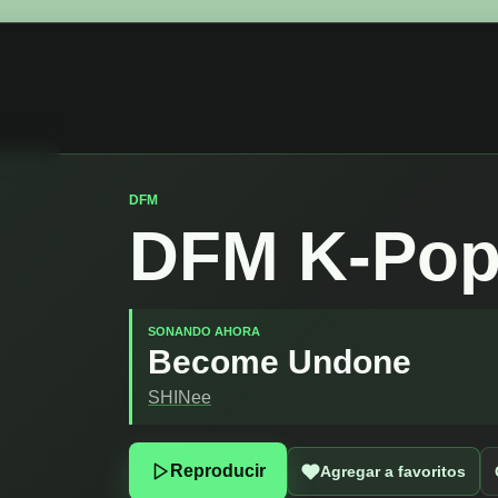
DFM
DFM K-Po
SONANDO AHORA
Become Undone
SHINee
Reproducir
Agregar a favoritos