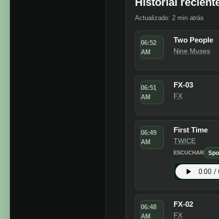
Dance
Electronic
Historial recient
Actualizado: 2 min atrás
Two People
06:52
Nine Muses
AM
FX-03
06:51
FX
AM
First Time
06:49
TWICE
AM
Spo
ESCUCHAR