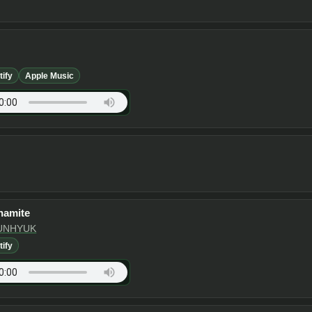
tify
Apple Music
namite
UNHYUK