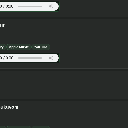
нг
ify
Apple Music
YouTube
Tsukuyomi