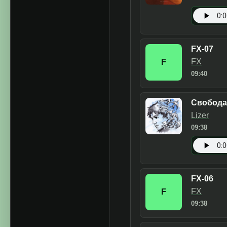
FX-07
FX
F
09:40
Свобод
Lizer
09:38
FX-06
FX
F
09:38