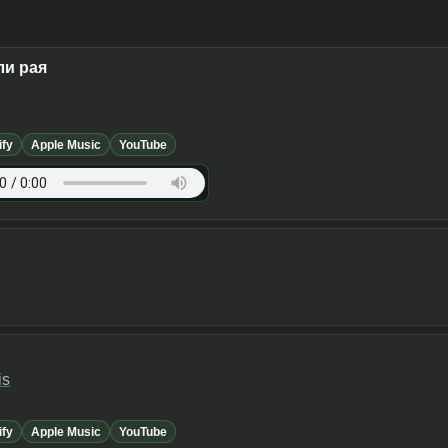
ли рая
ify
Apple Music
YouTube
is
ify
Apple Music
YouTube