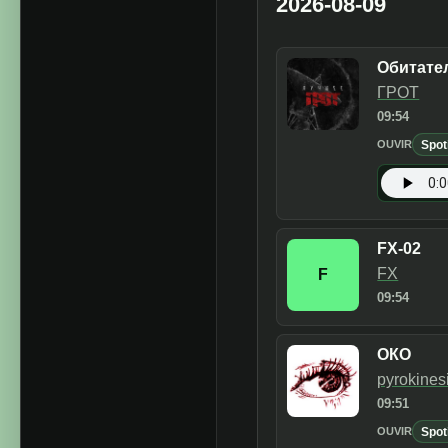
2026-08-09
Обитате
ГРОТ
09:54
Spot
OUVIR
FX-02
FX
F
09:54
ОКО
pyrokines
09:51
Spot
OUVIR