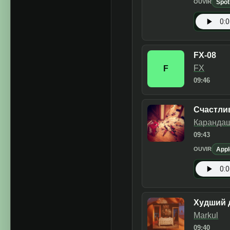
Spot
OUVIR
FX-08
FX
F
09:46
Счастли
Каранда
09:43
Appl
OUVIR
Худший 
Markul
09:40