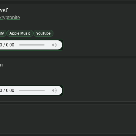
vat'
ryptonite
ify
Apple Music
YouTube
ит