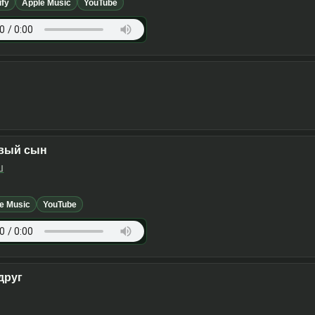
ify
Apple Music
YouTube
вый сын
ш
e Music
YouTube
друг