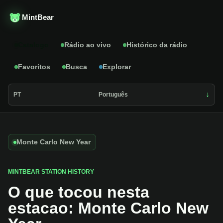
MintBear
Catalogo
Rádio ao vivo
Histórico da rádio
Favoritos
Busca
Explorar
PT
Português
Monte Carlo New Year
MINTBEAR STATION HISTORY
O que tocou nesta
estacao: Monte Carlo New