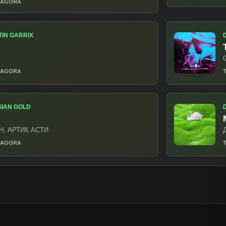
nados
IN VAN BUUREN
ur Hands Up (Armin Van Buuren
C
hers
 AGORA
IN GARRIX
G
 AGORA