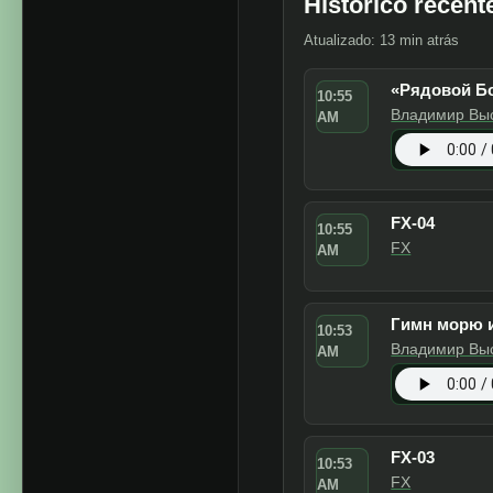
Música russa
Historico recent
Atualizado: 13 min atrás
«Рядовой Бо
10:55
Владимир Вы
AM
Spotify
OUVIR
FX-04
10:55
FX
AM
Гимн морю 
10:53