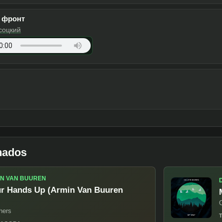
е бесы
соцкий
Apple Music
 фронт
соцкий
Apple Music