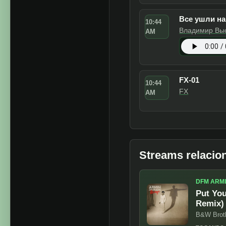
Французски
10:47
Владимир Вы
AM
Spotify
OUVIR
FX-02
10:46
FX
AM
Все ушли на
10:44
Владимир Вы
AM
Spotify
OUVIR
FX-01
10:44
FX
AM