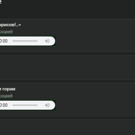
e
рисов!..»
соцкий
Apple Music
и горам