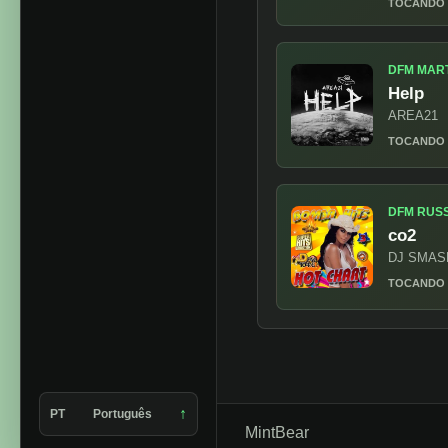
Streams relacio
DFM ARM
Put Yo
Remix)
B&W Brot
TOCANDO
DFM MART
Help
AREA21
TOCANDO