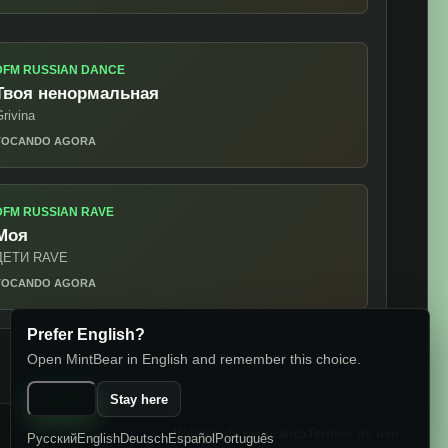
DFM CALVIN HARRIS
My Way
alvin Harris
TOCANDO AGORA
DFM RUSSIAN DANCE
Prefer English?
Твоя ненормальная
Open MintBear in English and remember this choice.
rivina
TOCANDO AGORA
Switch
Stay here
Русский
English
Deutsch
Español
Português