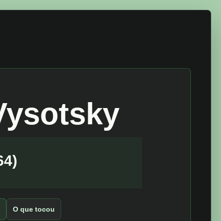
Vysotsky
ника и Теорию
s
O que tocou