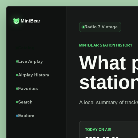
MintBear
Radio 7 Vintage
MINTBEAR STATION HISTORY
Catalog
What p
Live Airplay
statio
Airplay History
Favorites
Search
A local summary of tracks
Explore
TODAY ON AIR