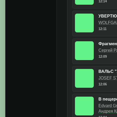
12:14
УВЕРТЮ
WOLFGA
12:11
Фрагмен
Сергей Р
12:09
ВАЛЬС "
JOSEF 
12:06
В пещер
Edvard G
Андрея К