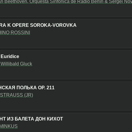
n Beethoven, Orquesta Sinfónica de Radio Berlín & Sergei Nov
RA K OPERE SOROKA-VOROVKA
INO ROSSINI
 Euridice
 Willibald Gluck
СКАЯ ПОЛЬКА OP. 211
STRAUSS (JR)
НТ ИЗ БАЛЕТА ДОН КИХОТ
MINKUS