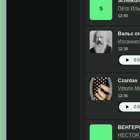
Schelkun
Пётр Иль
S
12:40
Вальс оп
Иоганнес
12:38
Czardas
Vittorio 
12:36
ВЕНГЕР
HECTOR