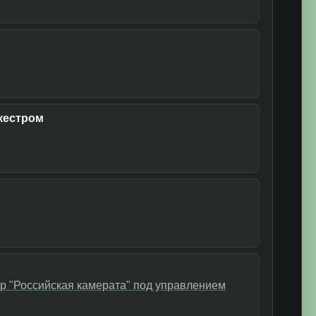
кестром
тр "Российская камерата" под управлением