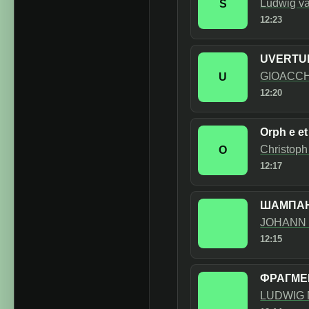
Ludwig va
S
12:23
UVERTU
GIOACCH
U
12:20
Orph e et
Christoph
O
12:17
ШАМПАН
JOHANN 
12:15
ФРАГМЕ
LUDWIG 