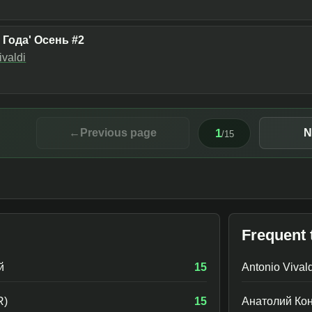
Года' Осень #2
ivaldi
1
←
Previous page
N
/
15
Frequent 
й
15
Antonio Vival
R)
15
Анатолий Кон