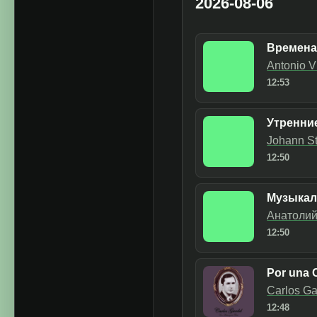
2026-08-06
Времена
Antonio V
12:53
Утренние
Johann St
12:50
Музыкал
Анатолий
12:50
Por una 
Carlos Ga
12:48