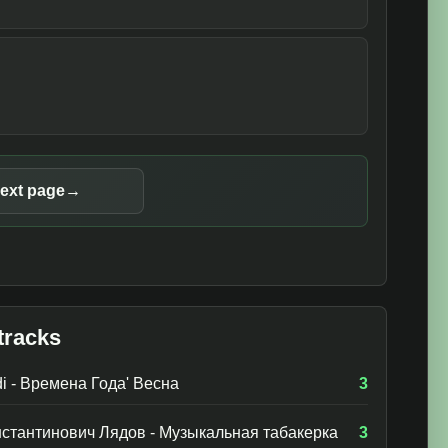
ext page
→
tracks
di - Времена Года' Весна
3
стантинович Лядов - Музыкальная табакерка
3