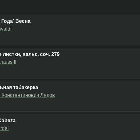
 Года' Весна
ivaldi
 листки, вальс, соч. 279
rauss II
ьная табакерка
 Константинович Лядов
Cabeza
rdel