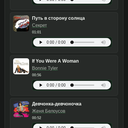
Путь в сторону солнца
Секрет
01:01
If You Were A Woman
Bonnie Tyler
00:56
Девчонка-девчоночка
Женя Белоусов
00:52