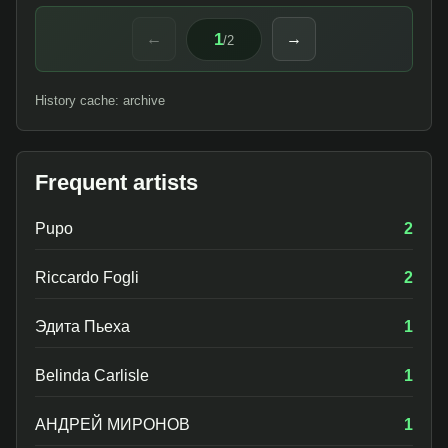
1
←
→
/
2
History cache: archive
Frequent artists
Pupo
2
Riccardo Fogli
2
Эдита Пьеха
1
Belinda Carlisle
1
АНДРЕЙ МИРОНОВ
1