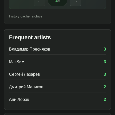
1
←
→
/
5
History cache: archive
Frequent artists
Владимир Пресняков
3
МакSим
3
Сергей Лазарев
3
Дмитрий Маликов
2
Ани Лорак
2