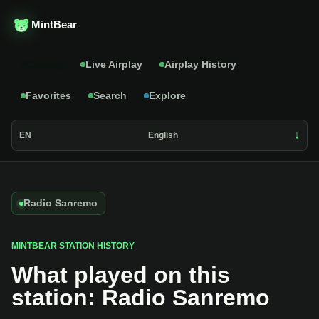
MintBear
Catalog
Live Airplay
Airplay History
Favorites
Search
Explore
EN
English
Radio Sanremo
MINTBEAR STATION HISTORY
What played on this
station: Radio Sanremo