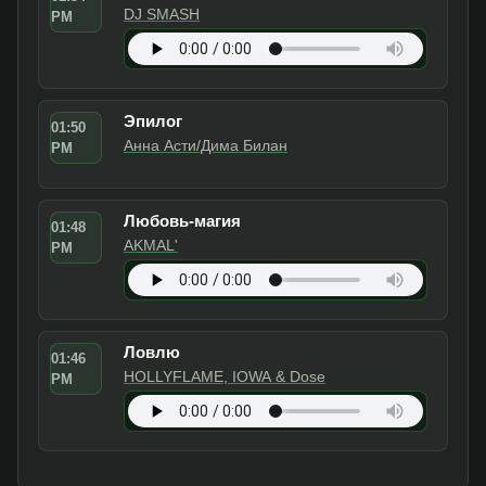
DJ SMASH
PM
Эпилог
01:50
Анна Асти/Дима Билан
PM
Любовь-магия
01:48
AKMAL'
PM
Ловлю
01:46
HOLLYFLAME, IOWA & Dose
PM