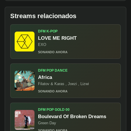
Streams relacionados
DFM K-POP
LOVE ME RIGHT
EXO
SONANDO AHORA
DFM POP DANCE
Africa
Filatov & Karas , Joezi , Lizwi
SONANDO AHORA
DFM POP GOLD 00
Boulevard Of Broken Dreams
Green Day
SONANDO AHORA