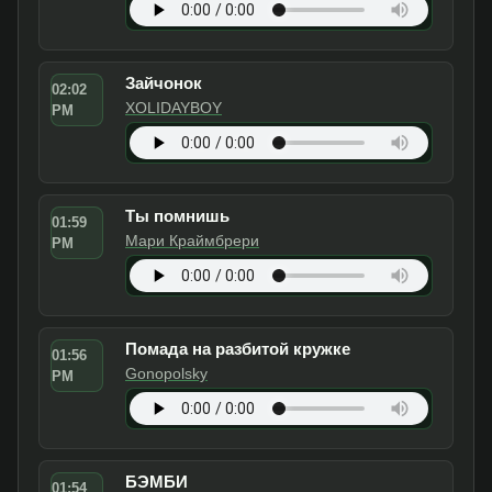
Зайчонок
02:02
XOLIDAYBOY
PM
Ты помнишь
01:59
Мари Краймбрери
PM
Помада на разбитой кружке
01:56
Gonopolsky
PM
БЭМБИ
01:54