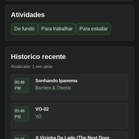
Atividades
De fundo
Para trabalhar
Para estudar
Historico recente
Atualizado: 1 min atrás
Sonhando Ipanema
05:48
Barriere & Themis
PM
VO-02
05:48
VO
PM
A Vizinha Do Lado (The Next Door