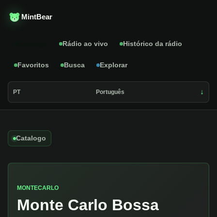
MintBear
Catalogo
Rádio ao vivo
Histórico da rádio
Favoritos
Busca
Explorar
PT
Português
Catalogo
MONTECARLO
Monte Carlo Bossa