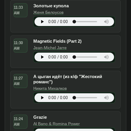
Золотые купола
11:33
Женя Белоусов
AM
Magnetic Fields (Part 2)
11:30
Jean-Michel Jarre
AM
А цыган идёт (из к/ф "Жестокий
11:27
романс")
AM
Никита Михалков
Grazie
11:24
Al Bano & Romina Power
AM