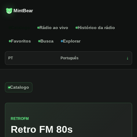
MintBear
Catalogo
Rádio ao vivo
Histórico da rádio
Favoritos
Busca
Explorar
PT
Português
Catalogo
RETROFM
Retro FM 80s