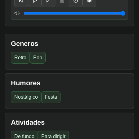
Volume
Generos
Retro
Pop
Humores
Nostálgico
Festa
Atividades
De fundo
Para dirigir