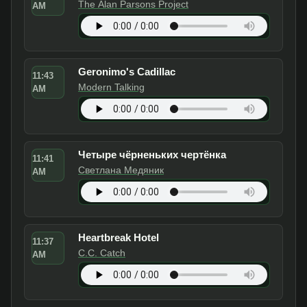
The Alan Parsons Project
AM
Geronimo's Cadillac
11:43
Modern Talking
AM
Четыре чёрненьких чертёнка
11:41
Светлана Медяник
AM
Heartbreak Hotel
11:37
C.C. Catch
AM