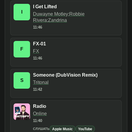
I Get Lifted
I
Duwayne Motley;Robbie
Rivera;Zandrina
11:46
FX-01
F
FX
11:46
Someone (DubVision Remix)
S
Tritonal
11:42
Radio
Online
11:40
Apple Music
YouTube
СЛУШАТЬ