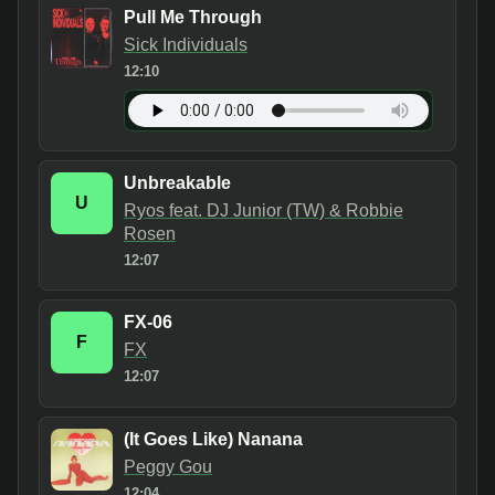
Pull Me Through
Sick Individuals
12:10
Unbreakable
U
Ryos feat. DJ Junior (TW) & Robbie
Rosen
12:07
FX-06
F
FX
12:07
(It Goes Like) Nanana
Peggy Gou
12:04