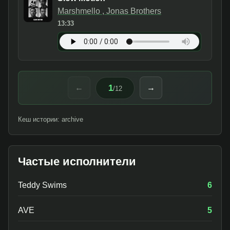
Marshmello , Jonas Brothers
13:33
1
←
→
/
12
Кеш истории: archive
Частые исполнители
Teddy Swims
6
AVE
5