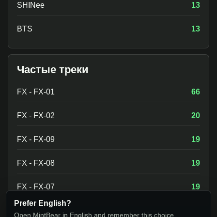
SHINee
13
BTS
13
Частые треки
FX - FX-01
66
FX - FX-02
20
FX - FX-09
19
FX - FX-08
19
FX - FX-07
19
Prefer English?
Open MintBear in English and remember this choice.