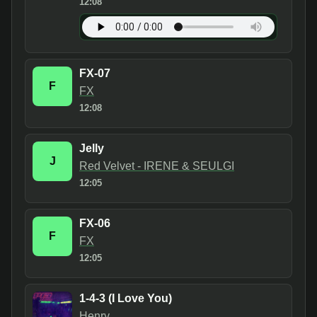
12:08
FX-07
F
FX
12:08
Jelly
J
Red Velvet - IRENE & SEULGI
12:05
FX-06
F
FX
12:05
1-4-3 (I Love You)
Henry