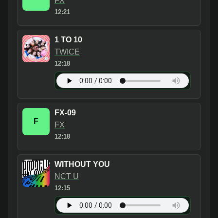
FX
12:21
1 TO 10
TWICE
12:18
FX-09
F
FX
12:18
WITHOUT YOU
NCT U
12:15