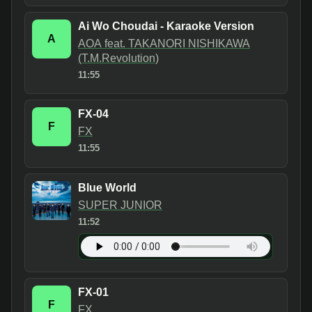
Ai Wo Choudai - Karaoke Version
A
AOA feat. TAKANORI NISHIKAWA
(T.M.Revolution)
11:55
FX-04
F
FX
11:55
Blue World
SUPER JUNIOR
11:52
FX-01
F
FX