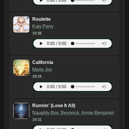
Roulette
Katy Perry
19:38
California
Mario Joy
19:34
Runnin' (Lose It All)
Naughty Boy, Beyoncé, Arrow Benjamin
19:31