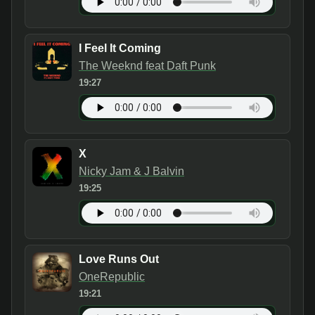
I Feel It Coming
The Weeknd feat Daft Punk
19:27
X
Nicky Jam & J Balvin
19:25
Love Runs Out
OneRepublic
19:21