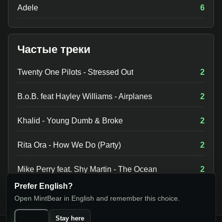
Adele
6
Частые треки
Twenty One Pilots - Stressed Out
2
B.o.B. feat Hayley Williams - Airplanes
2
Khalid - Young Dumb & Broke
2
Rita Ora - How We Do (Party)
2
Mike Perry feat. Shy Martin - The Ocean
2
Prefer English?
Open MintBear in English and remember this choice.
Switch
Stay here