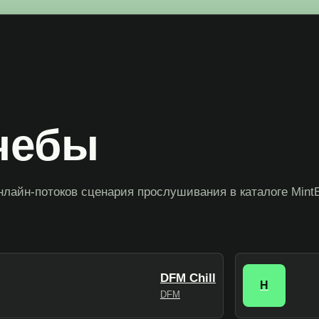
чебы
нлайн-потоков сценария прослушивания в каталоге Mint
DFM Chill
H
DFM