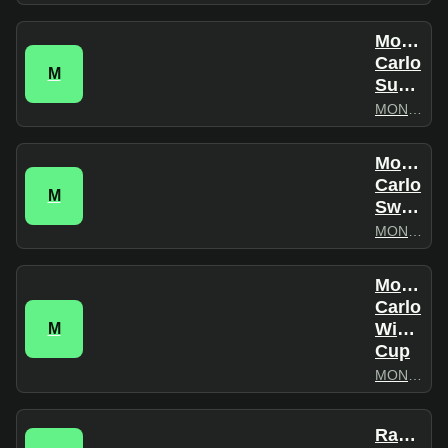
Monte
Carlo
M
Summertime
MONTECARLO
Monte
Carlo
M
Sweet
MONTECARLO
Monte
Carlo
Winter
M
Cup
MONTECARLO
Radio