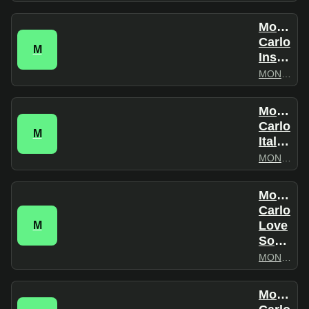
Monte
Carlo
M
Instrumental
MONTECARLO
Monte
Carlo
M
Italiano
MONTECARLO
Monte
Carlo
Love
M
Songs
MONTECARLO
Monte