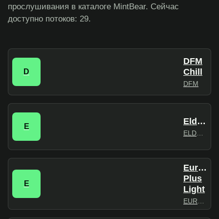
прослушивания в каталоге MintBear. Сейчас
доступно потоков: 29.
DFM
Chill
D
DFM
Eldoradio
E
ELDORADIO
Europa
Plus
E
Light
EUROPAPLUS