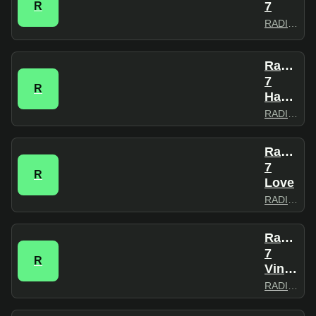
7
R
RADIO7
Radio
7
R
Happiness
RADIO7
Radio
7
R
Love
RADIO7
Radio
7
R
Vintage
RADIO7