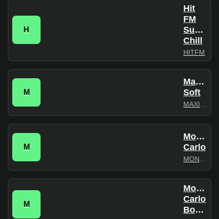
Hit
FM
Summer
H
Chill
HITFM
Maximu
Soft
M
MAXIMUM
Monte
Carlo
M
MONTECARLO
Monte
Carlo
M
Bossa