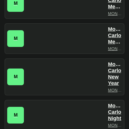
Carlo
M
Meditation
MONTECARLO
Monte
Carlo
M
Megapolis
MONTECARLO
Monte
Carlo
New
M
Year
MONTECARLO
Monte
Carlo
M
Night
MONTECARLO