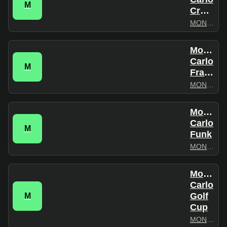
M
Crossover
MONTECARLO
Monte
Carlo
M
France
MONTECARLO
Monte
Carlo
M
Funk
MONTECARLO
Monte
Carlo
Golf
M
Cup
MONTECARLO