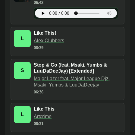
06:42
Like This!
L
Alex Clubbers
06:39
Stop & Go (feat. Msaki, Yumbs &
S
LuuDaDeeJay) [Extended]
Major Lazer feat. Major League Djz,
Msaki, Yumbs & LuuDaDeejay
06:36
Like This
L
Artcrime
06:31