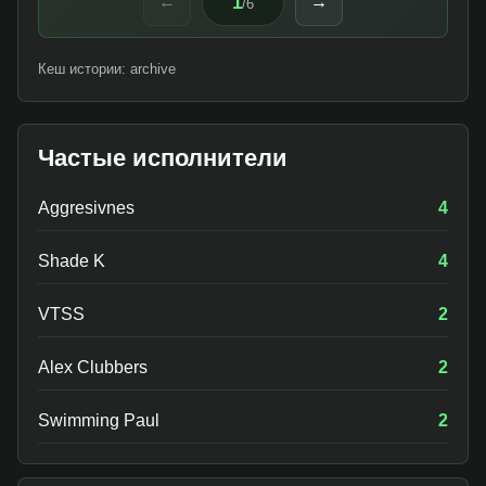
1
←
→
/
6
Кеш истории: archive
Частые исполнители
Aggresivnes
4
Shade K
4
VTSS
2
Alex Clubbers
2
Swimming Paul
2