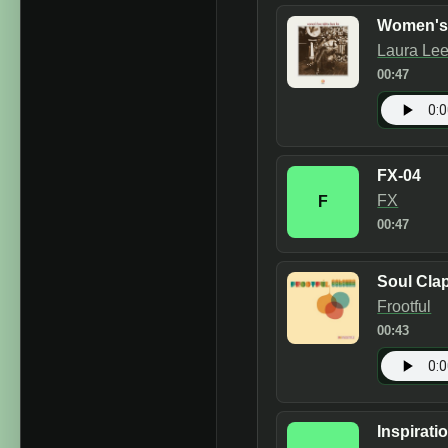
Women's 
Laura Le
00:47
FX-04
FX
F
00:47
Soul Cla
Frootful
00:43
Inspirati