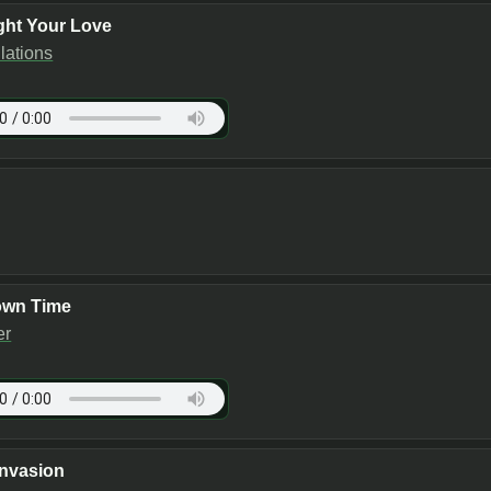
ight Your Love
lations
own Time
er
Invasion