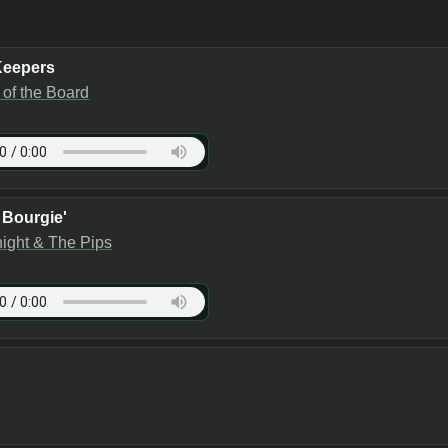
Keepers
of the Board
 Bourgie'
ight & The Pips