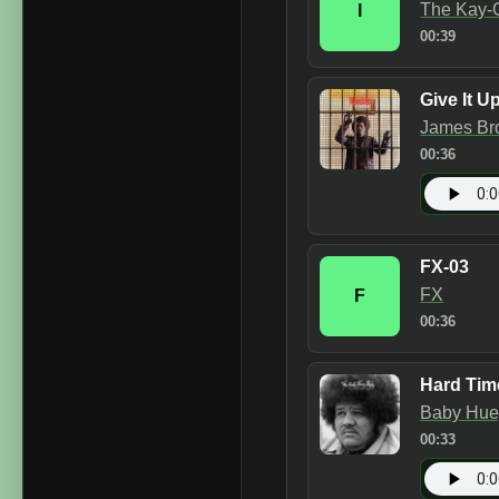
The Kay-
I
00:39
Give It U
James Br
00:36
FX-03
FX
F
00:36
Hard Tim
Baby Hue
00:33