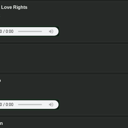
Love Rights
e
p
on