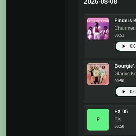
2026-08-08
Finders 
Chairmen 
00:53
Bourgie',
Gladys Kn
00:50
FX-05
FX
F
00:50