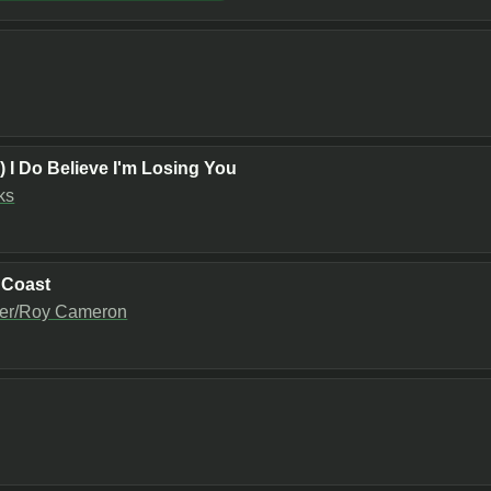
 I Do Believe I'm Losing You
ks
 Coast
ker/Roy Cameron