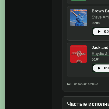
Brown B
Steve Arr
00:08
Jack and 
Raydio & 
00:04
Кеш истории: archive
Частые исполн