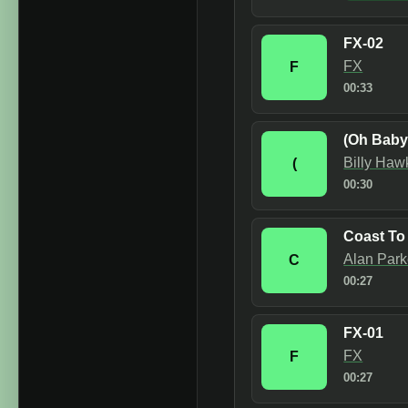
FX-02
FX
F
00:33
(Oh Baby)
Billy Haw
(
00:30
Coast To
Alan Par
C
00:27
FX-01
FX
F
00:27