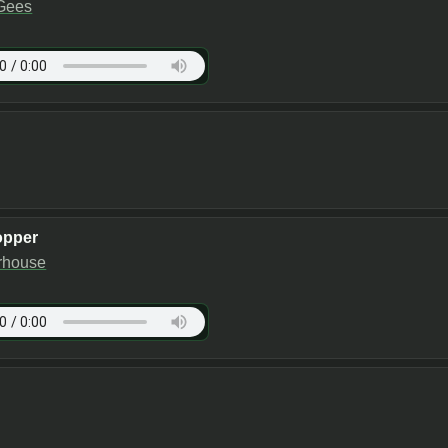
Gees
opper
rhouse