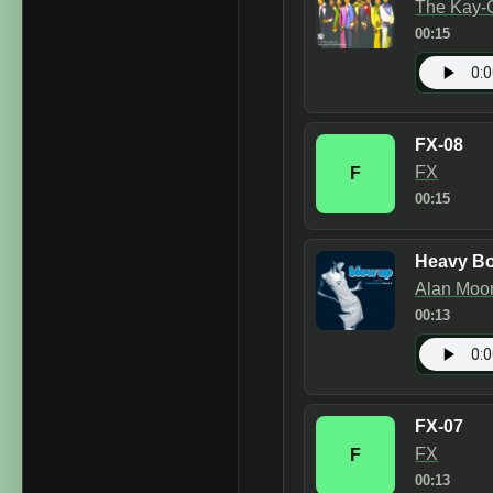
The Kay-
00:15
FX-08
FX
F
00:15
Heavy B
Alan Moo
00:13
FX-07
FX
F
00:13