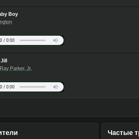
aby Boy
ington
Jill
Ray Parker, Jr.
ители
Частые т