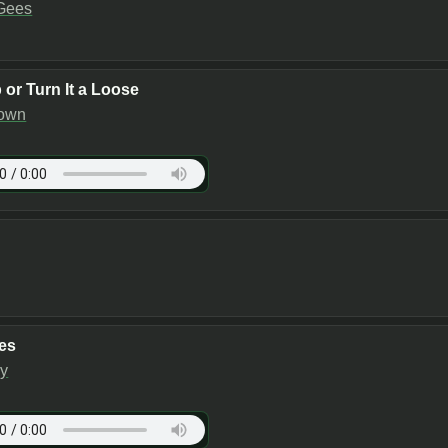
Gees
p or Turn It a Loose
own
es
y