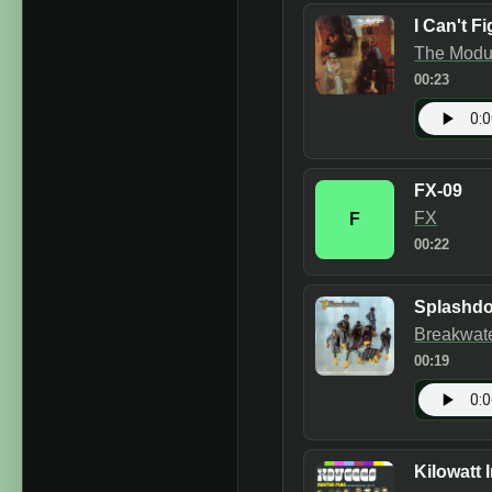
I Can't F
The Modu
00:23
FX-09
FX
F
00:22
Splashd
Breakwat
00:19
Kilowatt 