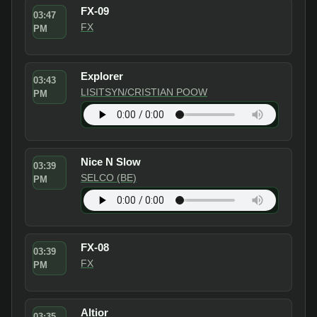
FX-09
03:47
FX
PM
Explorer
03:43
LISITSYN/CRISTIAN POOW
PM
Nice N Slow
03:39
SELCO (BE)
PM
FX-08
03:39
FX
PM
Altior
03:35