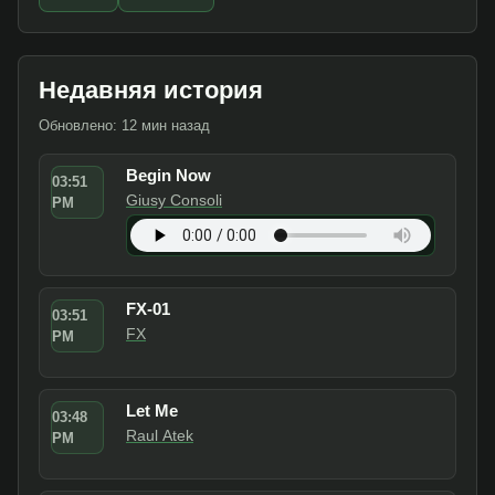
Недавняя история
Обновлено: 12 мин назад
Begin Now
03:51
Giusy Consoli
PM
FX-01
03:51
FX
PM
Let Me
03:48
Raul Atek
PM