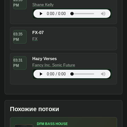
Shane Kelly
PM
FX-07
03:35
FX
PM
Hazy Verses
03:31
Fancy Inc, Sonic Future
PM
Похожие потоки
DFM BASS HOUSE