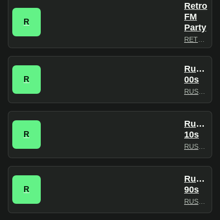
Retro
FM
R
Party
RETROFM
RusRad
00s
R
RUSRADIO
RusRad
10s
R
RUSRADIO
RusRad
90s
R
RUSRADIO