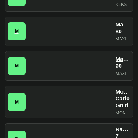
KEKS
Maximu
80
M
MAXIMUM
Maximu
90
M
MAXIMUM
Monte
Carlo
M
Gold
MONTECARLO
Radio
7