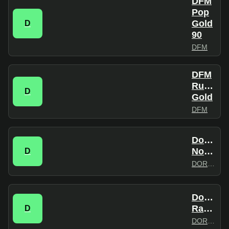
DFM
Pop
Gold
D
90
DFM
DFM
Russian
D
Gold
DFM
Dorogn
Nostalgia
D
DOROGNOE
Dorogn
Radio
D
DOROGNOE