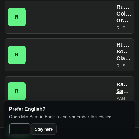
RusRad
Golden
R
Gramophone
RUSRADIO
RusRad
Soviet
R
Classics
RUSRADIO
Radio
Sanremo
R
SANREMO
Prefer English?
Open MintBear in English and remember this choice.
Switch
Stay here
MintBear