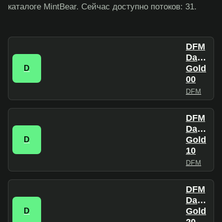
каталоге MintBear. Сейчас доступно потоков: 31.
DFM
Dance
Gold
D
00
DFM
DFM
Dance
Gold
D
10
DFM
DFM
Dance
Gold
D