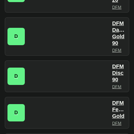
20
DFM
DFM
Dance
Gold
D
90
DFM
DFM
Disc
D
90
DFM
DFM
Festival
D
Gold
DFM