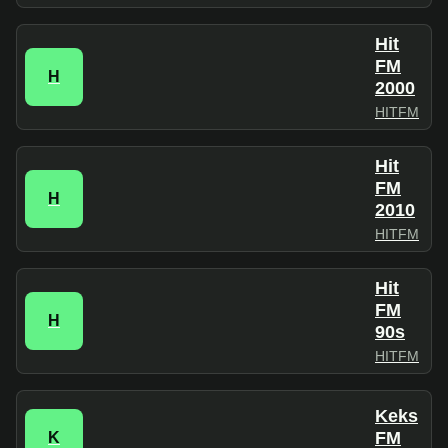
Hit
FM
H
2000
HITFM
Hit
FM
H
2010
HITFM
Hit
FM
H
90s
HITFM
Keks
FM
K